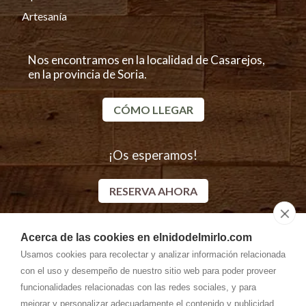
Artesanía
Nos encontramos en la localidad de Casarejos,
en la provincia de Soria.
CÓMO LLEGAR
¡Os esperamos!
RESERVA AHORA
Acerca de las cookies en elnidodelmirlo.com
Descubre más alojamientos rurales en Casarejos
Usamos cookies para recolectar y analizar información relacionada
con el uso y desempeño de nuestro sitio web para poder proveer
funcionalidades relacionadas con las redes sociales, y para
mejorar y personalizar adecuadamente el contenido y publicidad