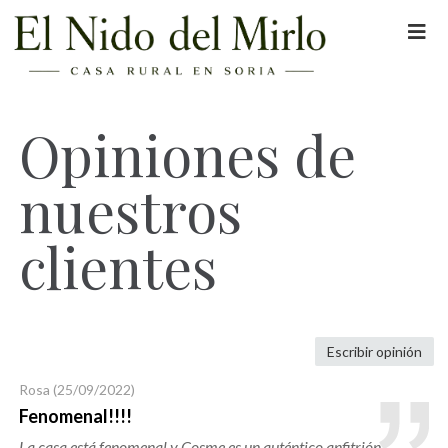
Opiniones de
nuestros
clientes
Escribir opinión
Rosa
(25/09/2022)
Fenomenal!!!!
La casa está fenomenal y Cosme es un auténtico anfitrión