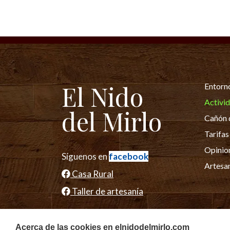
El Nido
Entorn
Activi
del Mirlo
Cañón 
Tarifas
Opinio
Síguenos en
facebook
Artesa
Casa Rural
Taller de artesanía
Acerca de las cookies en elnidodelmirlo.com